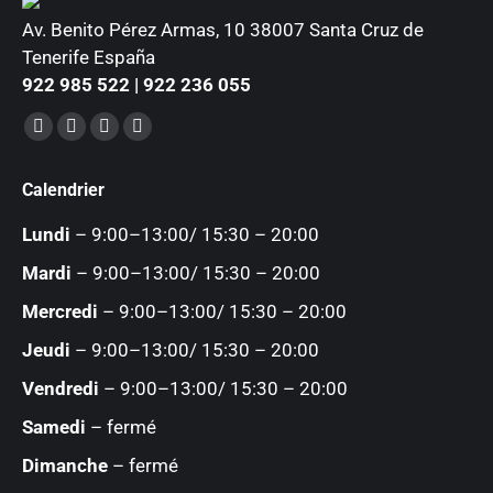
Av. Benito Pérez Armas, 10 38007 Santa Cruz de
Tenerife España
922 985 522 | 922 236 055
Trouvez nous sur :
Facebook
YouTube
Instagram
Mail
page
page
page
page
Calendrier
opens
opens
opens
opens
in
in
in
in
Lundi
– 9:00–13:00/ 15:30 – 20:00
new
new
new
new
Mardi
– 9:00–13:00/ 15:30 – 20:00
window
window
window
window
Mercredi
– 9:00–13:00/ 15:30 – 20:00
Jeudi
– 9:00–13:00/ 15:30 – 20:00
Vendredi
– 9:00–13:00/ 15:30 – 20:00
Samedi
– fermé
Dimanche
– fermé