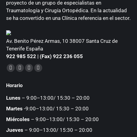
proyecto de un grupo de especialistas en
Traumatología y Cirugía Ortopédica. En la actualidad
se ha convertido en una Clínica referencia en el sector.
Av. Benito Pérez Armas, 10 38007 Santa Cruz de
Tenerife España
922 985 522 | (Fax) 922 236 055
Encuéntranos en:
Facebook
YouTube
Instagram
Mail
page
page
page
page
Horario
opens
opens
opens
opens
in
in
in
in
Lunes
– 9:00–13:00/ 15:30 – 20:00
new
new
new
new
Martes
-9:00–13:00/ 15:30 – 20:00
window
window
window
window
Miércoles
– 9:00–13:00/ 15:30 – 20:00
Jueves
– 9:00–13:00/ 15:30 – 20:00