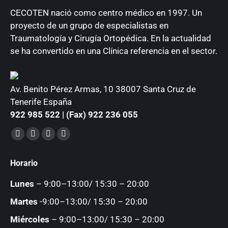
CECOTEN nació como centro médico en 1997. Un
proyecto de un grupo de especialistas en
Traumatología y Cirugía Ortopédica. En la actualidad
se ha convertido en una Clínica referencia en el sector.
Av. Benito Pérez Armas, 10 38007 Santa Cruz de
Tenerife España
922 985 522 | (Fax) 922 236 055
Encuéntranos en:
Facebook
YouTube
Instagram
Mail
page
page
page
page
Horario
opens
opens
opens
opens
in
in
in
in
Lunes
– 9:00–13:00/ 15:30 – 20:00
new
new
new
new
Martes
-9:00–13:00/ 15:30 – 20:00
window
window
window
window
Miércoles
– 9:00–13:00/ 15:30 – 20:00