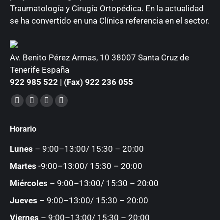
Traumatología y Cirugía Ortopédica. En la actualidad
se ha convertido en una Clínica referencia en el sector.
Av. Benito Pérez Armas, 10 38007 Santa Cruz de
Tenerife España
922 985 522 | (Fax) 922 236 055
Encuéntranos en:
Facebook
YouTube
Instagram
Mail
page
page
page
page
Horario
opens
opens
opens
opens
in
in
in
in
Lunes
– 9:00–13:00/ 15:30 – 20:00
new
new
new
new
Martes
-9:00–13:00/ 15:30 – 20:00
window
window
window
window
Miércoles
– 9:00–13:00/ 15:30 – 20:00
Jueves
– 9:00–13:00/ 15:30 – 20:00
Viernes
– 9:00–13:00/ 15:30 – 20:00