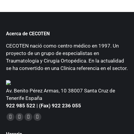
Acerca de CECOTEN
CECOTEN nació como centro médico en 1997. Un
proyecto de un grupo de especialistas en
Traumatología y Cirugía Ortopédica. En la actualidad
se ha convertido en una Clínica referencia en el sector.
Av. Benito Pérez Armas, 10 38007 Santa Cruz de
Tenerife España
922 985 522 | (Fax) 922 236 055
Encuéntranos en:
Facebook
YouTube
Instagram
Mail
page
page
page
page