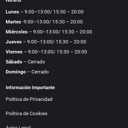
Horario
opens
opens
opens
opens
in
in
in
in
Lunes
– 9:00–13:00/ 15:30 – 20:00
new
new
new
new
Martes
-9:00–13:00/ 15:30 – 20:00
window
window
window
window
Miércoles
– 9:00–13:00/ 15:30 – 20:00
Jueves
– 9:00–13:00/ 15:30 – 20:00
Viernes
– 9:00–13:00/ 15:30 – 20:00
Sábado
– Cerrado
Domingo
– Cerrado
Información Importante
Política de Privacidad
Política de Cookies
Aviso Legal