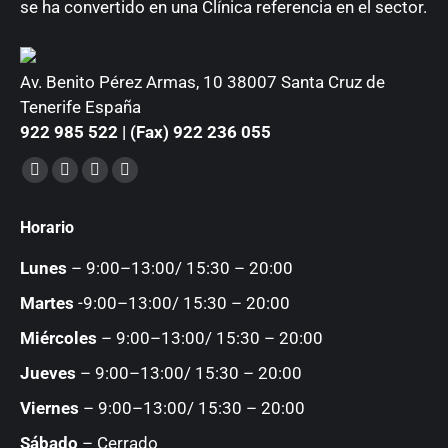
se ha convertido en una Clínica referencia en el sector.
Av. Benito Pérez Armas, 10 38007 Santa Cruz de
Tenerife España
922 985 522 | (Fax) 922 236 055
Encuéntranos en:
Facebook
YouTube
Instagram
Mail
page
page
page
page
Horario
opens
opens
opens
opens
in
in
in
in
Lunes
– 9:00–13:00/ 15:30 – 20:00
new
new
new
new
Martes
-9:00–13:00/ 15:30 – 20:00
window
window
window
window
Miércoles
– 9:00–13:00/ 15:30 – 20:00
Jueves
– 9:00–13:00/ 15:30 – 20:00
Viernes
– 9:00–13:00/ 15:30 – 20:00
Sábado
– Cerrado