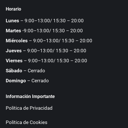
page
page
page
page
Horario
opens
opens
opens
opens
in
in
in
in
Lunes
– 9:00–13:00/ 15:30 – 20:00
new
new
new
new
Martes
-9:00–13:00/ 15:30 – 20:00
window
window
window
window
Miércoles
– 9:00–13:00/ 15:30 – 20:00
Jueves
– 9:00–13:00/ 15:30 – 20:00
Viernes
– 9:00–13:00/ 15:30 – 20:00
Sábado
– Cerrado
Domingo
– Cerrado
Información Importante
Política de Privacidad
Política de Cookies