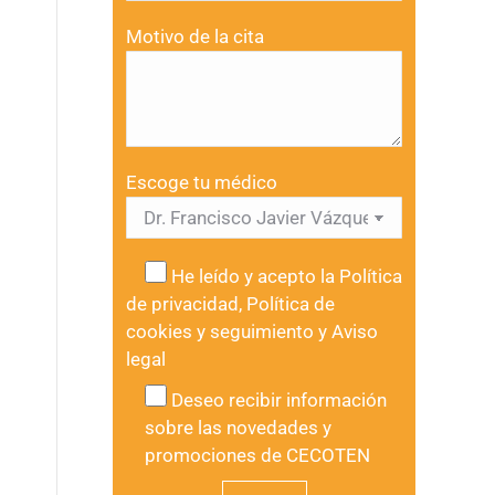
Motivo de la cita
Escoge tu médico
He leído y acepto la
Política
de privacidad
,
Política de
cookies y seguimiento
y
Aviso
legal
Deseo recibir información
sobre las novedades y
promociones de CECOTEN