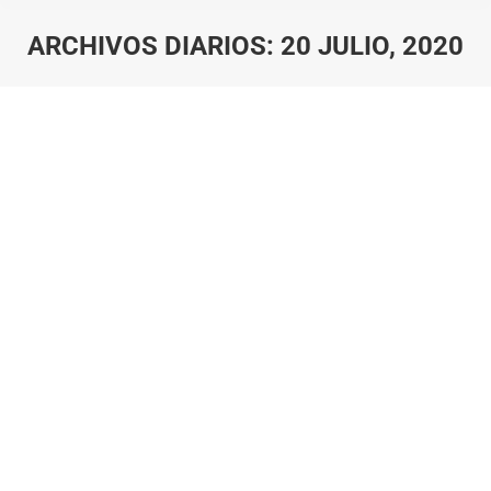
ARCHIVOS DIARIOS:
20 JULIO, 2020
Estás aquí:
La artroscopia, la mejor técnica para el