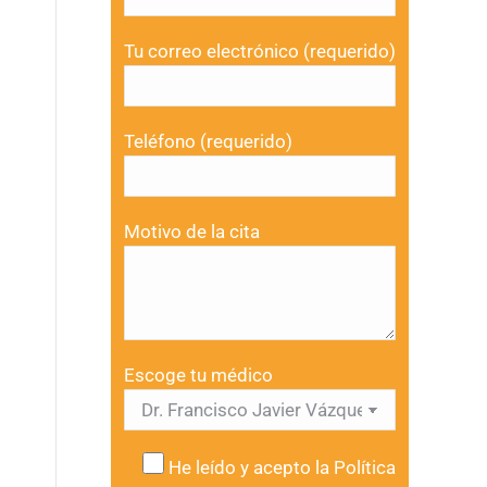
Tu correo electrónico (requerido)
Teléfono (requerido)
Motivo de la cita
Escoge tu médico
He leído y acepto la
Política