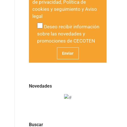
de privacidad
,
Política de
cookies y seguimiento
y
Aviso
legal
Deseo recibir información
sobre las novedades y
promociones de CECOTEN
Novedades
Buscar