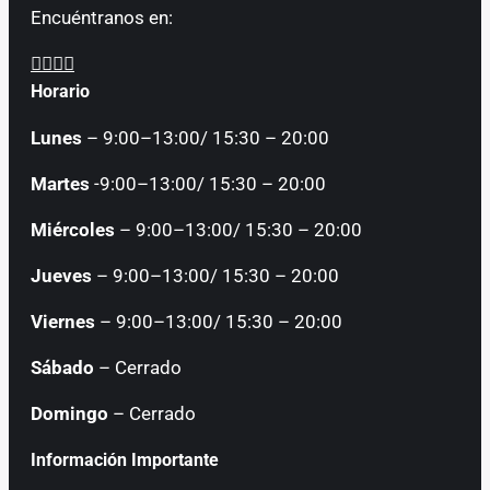
Encuéntranos en:
Facebook
YouTube
Instagram
Mail
page
page
page
page
Horario
opens
opens
opens
opens
Lunes
– 9:00–13:00/ 15:30 – 20:00
in
in
in
in
new
new
new
new
Martes
-9:00–13:00/ 15:30 – 20:00
window
window
window
window
Miércoles
– 9:00–13:00/ 15:30 – 20:00
Jueves
– 9:00–13:00/ 15:30 – 20:00
Viernes
– 9:00–13:00/ 15:30 – 20:00
Sábado
– Cerrado
Domingo
– Cerrado
Información Importante