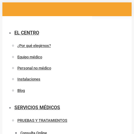
Saltar
al
contenido
EL CENTRO
¿Por qué elegirnos?
Equipo médico
Personal no médico
Instalaciones
Blog
SERVICIOS MÉDICOS
PRUEBAS Y TRATAMIENTOS
Consulta Online