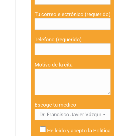
Tu correo electrónico (requerido)
Teléfono (requerido)
Motivo de la cita
Escoge tu médico
He leído y acepto la
Política