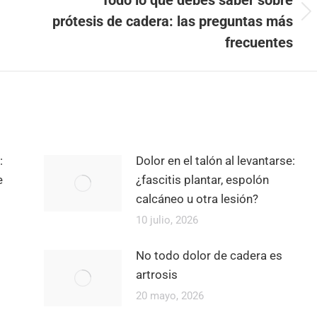
Publicación
prótesis de cadera: las preguntas más
siguiente:
frecuentes
:
Dolor en el talón al levantarse:
e
¿fascitis plantar, espolón
calcáneo u otra lesión?
10 julio, 2026
No todo dolor de cadera es
artrosis
20 mayo, 2026