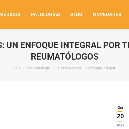
 MÉDICOS
PATOLOGÍAS
BLOG
NOVEDADES
S: UN ENFOQUE INTEGRAL POR 
REUMATÓLOGOS
Estás aquí:
Inicio
Traumatología
La osteoporosis: un enfoque integral…
Oct
20
2023