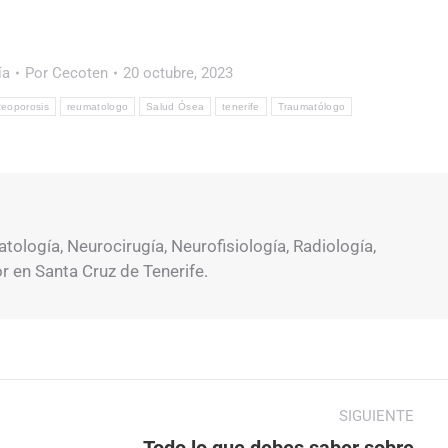
ía
Por
Cecoten
20 octubre, 2023
teoporosis
reumatologo
Salud Ósea
tenerife
Traumatólogo
ología, Neurocirugía, Neurofisiología, Radiología,
or en Santa Cruz de Tenerife.
SIGUIENTE
Todo lo que debes saber sobre