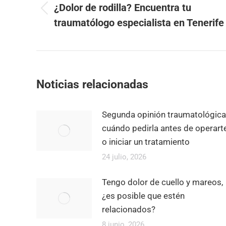
¿Dolor de rodilla? Encuentra tu
publicaciones
Publicación
traumatólogo especialista en Tenerife
anterior:
Noticias relacionadas
Segunda opinión traumatológica
cuándo pedirla antes de operart
o iniciar un tratamiento
24 julio, 2026
Tengo dolor de cuello y mareos,
¿es posible que estén
relacionados?
8 junio, 2026