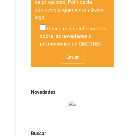
de privacidad
,
Política de
cookies y seguimiento
y
Aviso
legal
Deseo recibir información
sobre las novedades y
promociones de CECOTEN
Novedades
Buscar