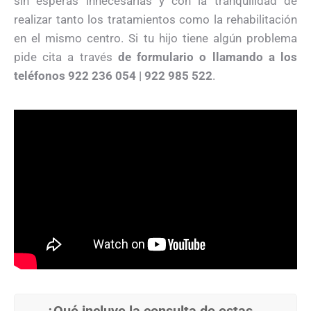
sin esperas innecesarias y con la tranquilidad de
realizar tanto los tratamientos como la rehabilitación
en el mismo centro. Si tu hijo tiene algún problema
pide cita a través
de formulario o llamando a los
teléfonos 922 236 054 | 922 985 522
.
¿Qué incluye la consulta de estas