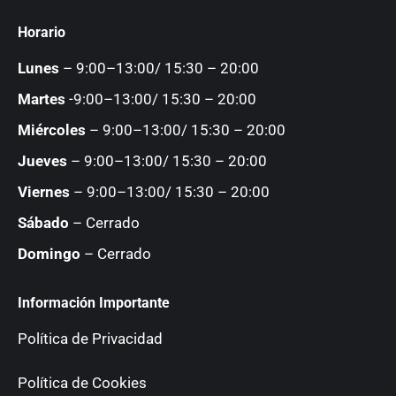
page
page
page
page
Horario
opens
opens
opens
opens
in
in
in
in
Lunes
– 9:00–13:00/ 15:30 – 20:00
new
new
new
new
Martes
-9:00–13:00/ 15:30 – 20:00
window
window
window
window
Miércoles
– 9:00–13:00/ 15:30 – 20:00
Jueves
– 9:00–13:00/ 15:30 – 20:00
Viernes
– 9:00–13:00/ 15:30 – 20:00
Sábado
– Cerrado
Domingo
– Cerrado
Información Importante
Política de Privacidad
Política de Cookies