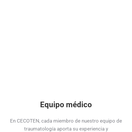
Si necesitas un diagnóstico inmediato y un tratamiento
eficaz tras un accidente o lesión reciente.
5.
Pacientes con necesidades de cirugía
ortopédica
Para quienes requieren una intervención quirúrgica,
aseguramos una recuperación segura y eficaz.
Equipo médico
En CECOTEN, cada miembro de nuestro equipo de
traumatología aporta su experiencia y