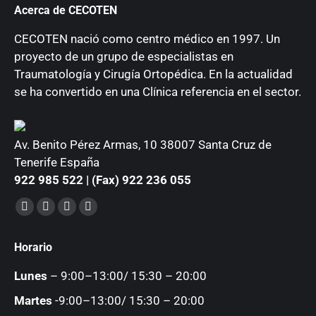
Acerca de CECOTEN
CECOTEN nació como centro médico en 1997. Un
proyecto de un grupo de especialistas en
Traumatología y Cirugía Ortopédica. En la actualidad
se ha convertido en una Clínica referencia en el sector.
Av. Benito Pérez Armas, 10 38007 Santa Cruz de
Tenerife España
922 985 522 | (Fax) 922 236 055
Encuéntranos en:
Facebook
YouTube
Instagram
Mail
page
page
page
page
Horario
opens
opens
opens
opens
in
in
in
in
Lunes
– 9:00–13:00/ 15:30 – 20:00
new
new
new
new
Martes
-9:00–13:00/ 15:30 – 20:00
window
window
window
window