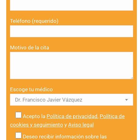
Teléfono (requerido)
Motivo de la cita
Escoge tu médico
Acepto la
Política de privacidad
,
Política de
cookies y seguimiento
y
Aviso legal
Deseo recibir información sobre las