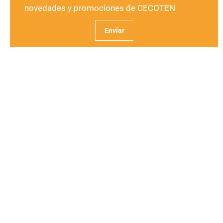
novedades y promociones de CECOTEN
¿Para quién está dirigida la
consulta?
La consulta de traumatología en CECOTEN está