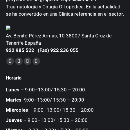
Traumatología y Cirugía Ortopédica. En la actualidad
se ha convertido en una Clínica referencia en el sector.
Av. Benito Pérez Armas, 10 38007 Santa Cruz de
Tenerife España
922 985 522 | (Fax) 922 236 055
Encuéntranos en:
Facebook
YouTube
Instagram
Mail
page
page
page
page
Horario
opens
opens
opens
opens
in
in
in
in
Lunes
– 9:00–13:00/ 15:30 – 20:00
new
new
new
new
Martes
-9:00–13:00/ 15:30 – 20:00
window
window
window
window
Miércoles
– 9:00–13:00/ 15:30 – 20:00
Jueves
– 9:00–13:00/ 15:30 – 20:00