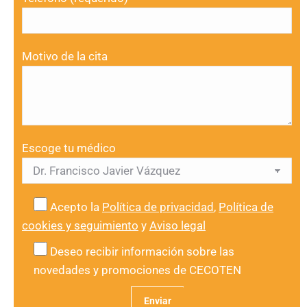
Motivo de la cita
Escoge tu médico
Acepto la
Política de privacidad
,
Política de
cookies y seguimiento
y
Aviso legal
Deseo recibir información sobre las
novedades y promociones de CECOTEN