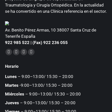
Traumatología y Cirugía Ortopédica. En la actualidad
se ha convertido en una Clínica referencia en el sector.
Av. Benito Pérez Armas, 10 38007 Santa Cruz de
Tenerife España
922 985 522 | (Fax) 922 236 055
Encuéntranos en:
Facebook
YouTube
Instagram
Mail
page
page
page
page
Horario
opens
opens
opens
opens
in
in
in
in
Lunes
– 9:00–13:00/ 15:30 – 20:00
new
new
new
new
Martes
-9:00–13:00/ 15:30 – 20:00
window
window
window
window
Miércoles
– 9:00–13:00/ 15:30 – 20:00
Jueves
– 9:00–13:00/ 15:30 – 20:00
Viernes
– 9:00–13:00/ 15:30 – 20:00