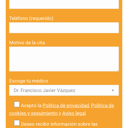
Teléfono (requerido)
Motivo de la cita
Escoge tu médico
Acepto la
Política de privacidad
,
Política de
cookies y seguimiento
y
Aviso legal
Deseo recibir información sobre las