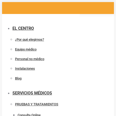
Saltar
al
contenido
EL CENTRO
¿Por qué elegirnos?
Equipo médico
Personal no médico
Instalaciones
Blog
SERVICIOS MÉDICOS
PRUEBAS Y TRATAMIENTOS
Consulta Online