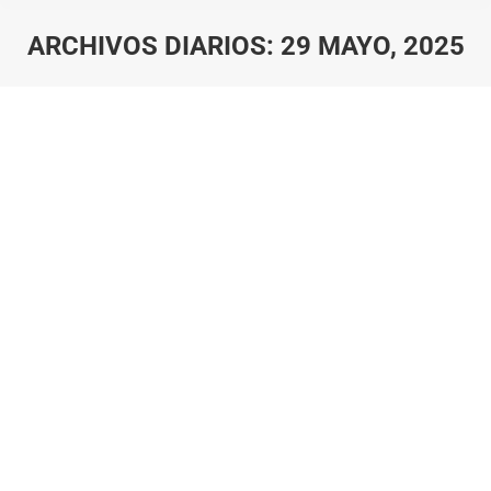
ARCHIVOS DIARIOS:
29 MAYO, 2025
Estás aquí:
​Rehabilitación postoperatoria: claves