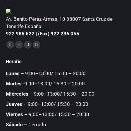
Av. Benito Pérez Armas, 10 38007 Santa Cruz de
Tenerife España
922 985 522 | (Fax) 922 236 055
Encuéntranos en:
Facebook
YouTube
Instagram
Mail
page
page
page
page
Horario
opens
opens
opens
opens
in
in
in
in
Lunes
– 9:00–13:00/ 15:30 – 20:00
new
new
new
new
Martes
-9:00–13:00/ 15:30 – 20:00
window
window
window
window
Miércoles
– 9:00–13:00/ 15:30 – 20:00
Jueves
– 9:00–13:00/ 15:30 – 20:00
Viernes
– 9:00–13:00/ 15:30 – 20:00
Sábado
– Cerrado