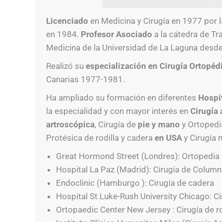
Licenciado
en Medicina y Cirugía en 1977 por 
en 1984.
Profesor Asociado
a la cátedra de Tr
Medicina de la Universidad de La Laguna desd
Realizó su
especialización en Cirugía Ortopé
Canarias 1977-1981.
Ha ampliado su formación en diferentes
Hospi
la especialidad y con mayor interés en
Cirugía 
artroscópica
, Cirugía de
pie y mano
y Ortoped
Protésica de rodilla y cadera
en USA
y Cirugía
Great Hormond Street (Londres): Ortopedia I
Hospital La Paz (Madrid): Cirugía de Colum
Endoclinic (Hamburgo ): Cirugía de cadera
Hospital St.Luke-Rush University Chicago: C
Ortopaedic Center New Jersey : Cirugía de ro