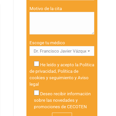
Motivo de la cita
Escoge tu médico
He leído y acepto la
Política
de privacidad
,
Política de
cookies y seguimiento
y
Aviso
legal
Deseo recibir información
sobre las novedades y
promociones de CECOTEN