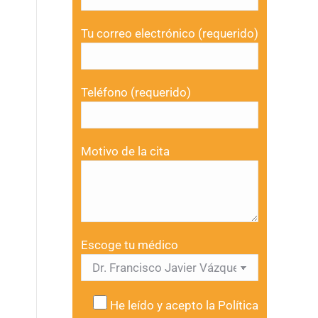
Tu correo electrónico (requerido)
Teléfono (requerido)
Motivo de la cita
Escoge tu médico
He leído y acepto la
Política