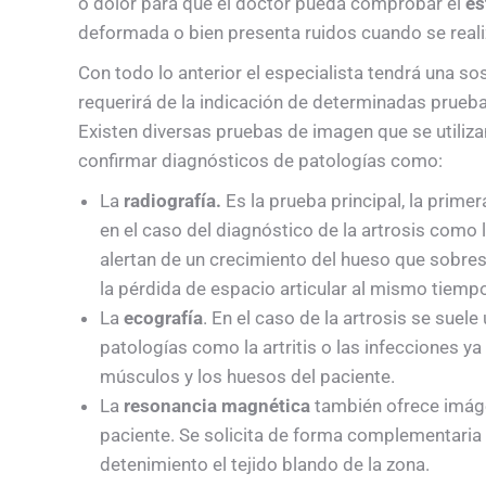
o dolor para que el doctor pueda comprobar el
es
deformada o bien presenta ruidos cuando se rea
Con todo lo anterior el especialista tendrá una s
requerirá de la indicación de determinadas prueba
Existen diversas pruebas de imagen que se utiliz
confirmar diagnósticos de patologías como:
La
radiografía.
Es la prueba principal, la primer
en el caso del diagnóstico de la artrosis como 
alertan de un crecimiento del hueso que sobresal
la pérdida de espacio articular al mismo tiemp
La
ecografía
. En el caso de la artrosis se suele
patologías como la artritis o las infecciones 
músculos y los huesos del paciente.
La
resonancia magnética
también ofrece imág
paciente. Se solicita de forma complementaria
detenimiento el tejido blando de la zona.