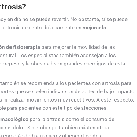
rtrosis?
y en día no se puede revertir. No obstante, sí se puede
la artrosis se centra básicamente en
mejorar la
ón de fisioterapia
para mejorar la movilidad de las
postural. Los especialistas también aconsejan a los
sobrepeso y la obesidad son grandes enemigos de esta
ambién se recomienda a los pacientes con artrosis para
eportes que se suelen indicar son deportes de bajo impacto
s ni realizar movimientos muy repetitivos. A este respecto,
le para pacientes con este tipo de afecciones.
armacológico
para la artrosis como el consumo de
cir el dolor. Sin embargo, también existen otros
as como ácido hialurónico y glucocorticoides.