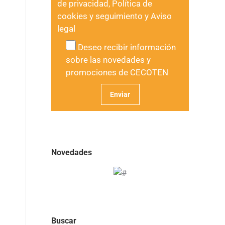
de privacidad
,
Política de
cookies y seguimiento
y
Aviso
legal
Deseo recibir información
sobre las novedades y
promociones de CECOTEN
Novedades
Buscar