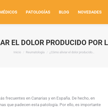
 MÉDICOS
PATOLOGÍAS
BLOG
NOVEDADES
AR EL DOLOR PRODUCIDO POR 
Estás aquí:
Inicio
Reumatología
¿Cómo aliviar el dolor producido…
ás frecuentes en Canarias y en España. De hecho, en
nas que padecen esta patología. Por ello, es importante