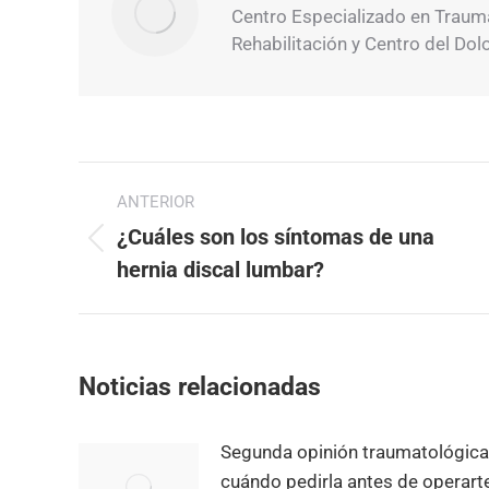
Centro Especializado en Traumat
Rehabilitación y Centro del Dol
Navegación
ANTERIOR
entre
¿Cuáles son los síntomas de una
Publicación
publicaciones
hernia discal lumbar?
anterior:
Noticias relacionadas
Segunda opinión traumatológica
cuándo pedirla antes de operart