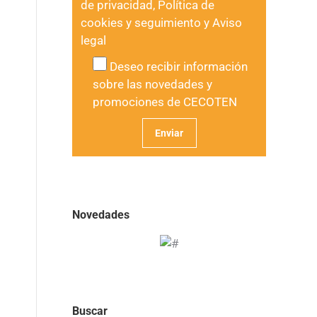
de privacidad
,
Política de
cookies y seguimiento
y
Aviso
legal
Deseo recibir información
sobre las novedades y
promociones de CECOTEN
Novedades
Buscar