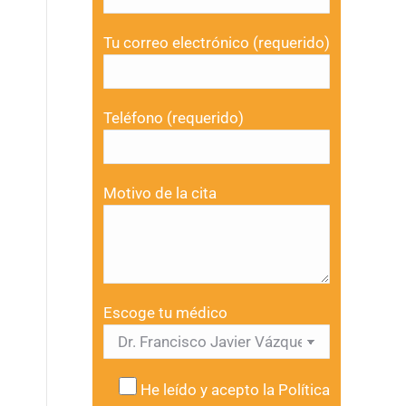
Tu correo electrónico (requerido)
Teléfono (requerido)
Motivo de la cita
Escoge tu médico
He leído y acepto la
Política