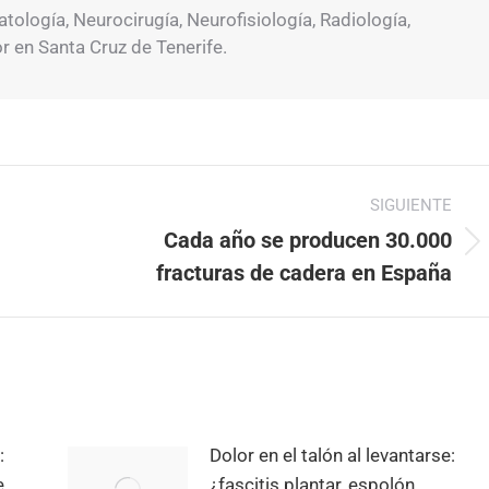
ología, Neurocirugía, Neurofisiología, Radiología,
or en Santa Cruz de Tenerife.
SIGUIENTE
Cada año se producen 30.000
Publicación
fracturas de cadera en España
siguiente:
:
Dolor en el talón al levantarse:
e
¿fascitis plantar, espolón