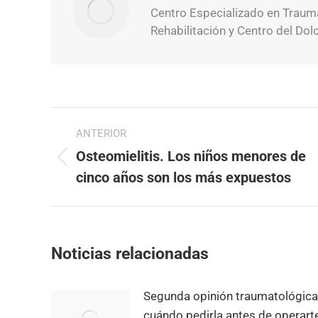
Centro Especializado en Traumat
Rehabilitación y Centro del Dol
Navegación
ANTERIOR
entre
Osteomielitis. Los niños menores de
Publicación
publicaciones
cinco años son los más expuestos
anterior:
Noticias relacionadas
Segunda opinión traumatológica
cuándo pedirla antes de operart