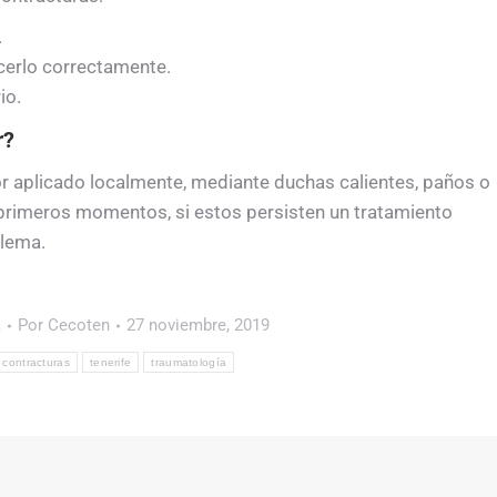
.
cerlo correctamente.
io.
r?
r aplicado localmente, mediante duchas calientes, paños o
s primeros momentos, si estos persisten un tratamiento
blema.
a
Por
Cecoten
27 noviembre, 2019
 contracturas
tenerife
traumatología