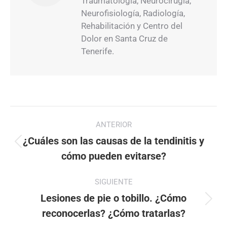
Traumatología, Neurocirugía,
Neurofisiología, Radiología,
Rehabilitación y Centro del
Dolor en Santa Cruz de
Tenerife.
Navegación
ANTERIOR
entre
¿Cuáles son las causas de la tendinitis y
Publicación
publicaciones
cómo pueden evitarse?
anterior:
SIGUIENTE
Lesiones de pie o tobillo. ¿Cómo
Publicación
reconocerlas? ¿Cómo tratarlas?
siguiente: