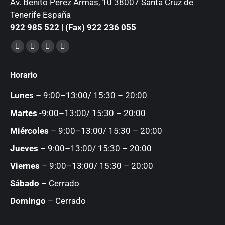
Av. Benito Pérez Armas, 10 38007 Santa Cruz de
Tenerife España
922 985 522 | (Fax) 922 236 055
Encuéntranos en:
Facebook
YouTube
Instagram
Mail
page
page
page
page
Horario
opens
opens
opens
opens
in
in
in
in
Lunes
– 9:00–13:00/ 15:30 – 20:00
new
new
new
new
Martes
-9:00–13:00/ 15:30 – 20:00
window
window
window
window
Miércoles
– 9:00–13:00/ 15:30 – 20:00
Jueves
– 9:00–13:00/ 15:30 – 20:00
Viernes
– 9:00–13:00/ 15:30 – 20:00
Sábado
– Cerrado
Domingo
– Cerrado