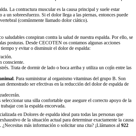
da. La contractura muscular es la causa principal y suele estar
 o a un sobreesfuerzo. Si el dolor llega a las piernas, entonces puede
vertebral (comúnmente llamado dolor ciático).
 saludables conspiran contra la salud de nuestra espalda. Por ello, se
 malas posturas. Desde CECOTEN os contamos algunas acciones
 tiempo y evitar o disminuir el dolor de espalda:
ración.
ón consciente.
trés. Trata de dormir de lado o boca arriba y utiliza un cojín entre las
 animal
. Para suministrar al organismo vitaminas del grupo B. Son
an demostrado ser efectivas en la reducción del dolor de espalda de
gradecerán.
s seleccionar una silla confortable que asegure el correcto apoyo de la
 trabajar con la espalda encorvada.
alizada en Dolores de espalda ideal para todas las personas que
 exhaustivo de la situación actual para determinar exactamente la causa
. ¿Necesitas más información o solicitar una cita? ¡Llámanos al
922