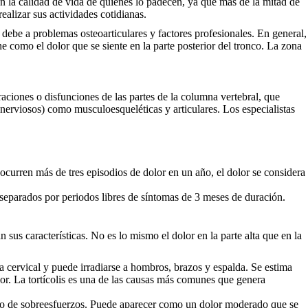
n la calidad de vida de quienes lo padecen, ya que más de la mitad de
realizar sus actividades cotidianas.
e debe a problemas osteoarticulares y factores profesionales. En general,
ne como el dolor que se siente en la parte posterior del tronco. La zona
eraciones o disfunciones de las partes de la columna vertebral, que
 nerviosos) como musculoesqueléticas y articulares. Los especialistas
ocurren más de tres episodios de dolor en un año, el dolor se considera
 separados por periodos libres de síntomas de 3 meses de duración.
n sus características. No es lo mismo el dolor en la parte alta que en la
na cervical y puede irradiarse a hombros, brazos y espalda. Se estima
or. La tortícolis es una de las causas más comunes que genera
 o de sobreesfuerzos. Puede aparecer como un dolor moderado que se