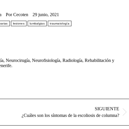
a
Por
Cecoten
29 junio, 2021
narias
lesiones
lumbalgias
traumatología
a, Neurocirugía, Neurofisiología, Radiología, Rehabilitación y
nerife.
SIGUIENTE
Publicación
¿Cuáles son los síntomas de la escoliosis de columna?
siguiente: