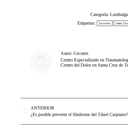
Categoría:
Lumbalgi
Etiquetas:
Cecoten
Islas Ca
Autor:
Cecoten
Centro Especializado en Traumatologí
Centro del Dolor en Santa Cruz de Te
Navegación
entre
ANTERIOR
publicaciones
Publicación
¿Es posible prevenir el Síndrome del Túnel Carpiano?
anterior: