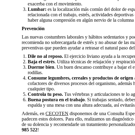
exacerba con el movimiento.
Lumbar:
es la localización más común del dolor de espal
relacionada con el trabajo, estrés, actividades deportivas
haber alguna compresión en algún nervio de la columna 
Prevención
Las nuevas costumbres laborales y hábitos sedentarios y poco
recomienda no sobrecargarla de estrés y no abusar de las
preventivas que pueden ayudar a retrasar el natural paso del
Dile no al reposo.
El ejercicio liviano ayuda a la recupe
Baja el estrés
. Utiliza técnicas de relajación y respiraci
Duerme bien
. Un buen descanso contribuye a bajar el es
rodillas.
Consume legumbres, cereales y productos de origen
cofactores de diversos procesos del organismo, además h
cualquier tipo.
Controla tu peso.
Tus vértebras y articulaciones te lo a
Buena postura en el trabajo
. Si trabajas sentado, debe
espalda y una mesa con una altura adecuada, así evitarás
Además, en
CECOTEN
disponemos de una Consulta Especi
padecen estos dolores. Para ello, realizamos un diagnóstico
de su dolencia y recomendarle un tratamiento personalizado
985 522
!