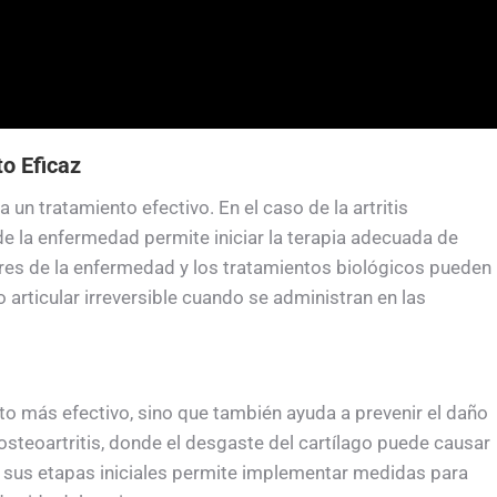
o Eficaz
n tratamiento efectivo. En el caso de la artritis
de la enfermedad permite iniciar la terapia adecuada de
s de la enfermedad y los tratamientos biológicos pueden
o articular irreversible cuando se administran en las
to más efectivo, sino que también ayuda a prevenir el daño
osteoartritis, donde el desgaste del cartílago puede causar
n sus etapas iniciales permite implementar medidas para