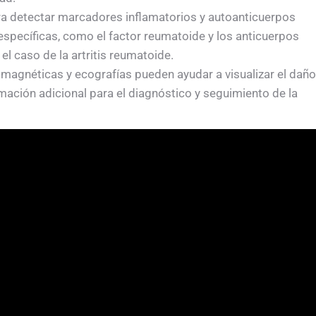
ra detectar marcadores inflamatorios y autoanticuerpos
pecíficas, como el factor reumatoide y los anticuerpos
el caso de la artritis reumatoide.
magnéticas y ecografías pueden ayudar a visualizar el daño
rmación adicional para el diagnóstico y seguimiento de la