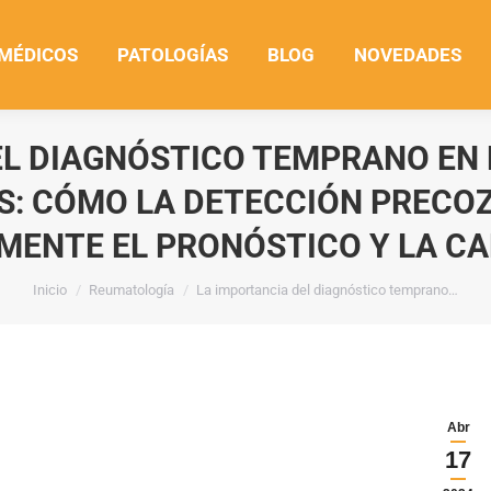
 MÉDICOS
PATOLOGÍAS
BLOG
NOVEDADES
EL DIAGNÓSTICO TEMPRANO EN
: CÓMO LA DETECCIÓN PRECO
MENTE EL PRONÓSTICO Y LA CA
Estás aquí:
Inicio
Reumatología
La importancia del diagnóstico temprano…
Abr
17