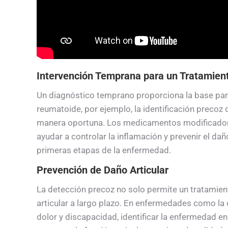
Intervención Temprana para un Tratamient
Un diagnóstico temprano proporciona la base para u
reumatoide, por ejemplo, la identificación precoz 
manera oportuna. Los medicamentos modificadore
ayudar a controlar la inflamación y prevenir el dañ
primeras etapas de la enfermedad.
Prevención de Daño Articular
La detección precoz no solo permite un tratamien
articular a largo plazo. En enfermedades como la 
dolor y discapacidad, identificar la enfermedad e