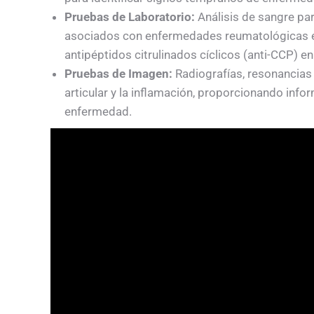
Pruebas de Laboratorio:
Análisis de sangre pa
asociados con enfermedades reumatológicas es
antipéptidos citrulinados cíclicos (anti-CCP) en 
Pruebas de Imagen:
Radiografías, resonancias 
articular y la inflamación, proporcionando info
enfermedad.