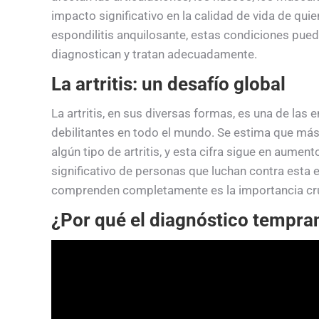
impacto significativo en la calidad de vida de qui
espondilitis anquilosante, estas condiciones pued
diagnostican y tratan adecuadamente.
La artritis: un desafío global
La artritis, en sus diversas formas, es una de l
debilitantes en todo el mundo. Se estima que má
algún tipo de artritis, y esta cifra sigue en aumen
significativo de personas que luchan contra esta
comprenden completamente es la importancia cruc
¿Por qué el diagnóstico tempran