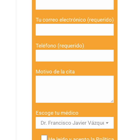
Tu correo electrónico (requerido)
Teléfono (requerido)
Motivo de la cita
Escoge tu médico
He leído y acepto la
Política