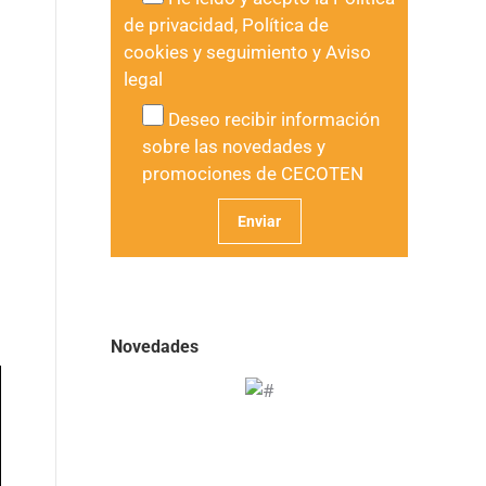
de privacidad
,
Política de
cookies y seguimiento
y
Aviso
legal
Deseo recibir información
sobre las novedades y
promociones de CECOTEN
Novedades