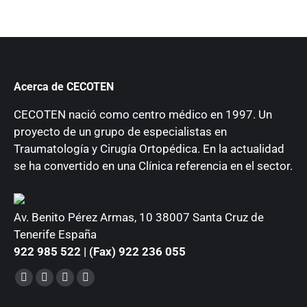
Acerca de CECOTEN
CECOTEN nació como centro médico en 1997. Un
proyecto de un grupo de especialistas en
Traumatología y Cirugía Ortopédica. En la actualidad
se ha convertido en una Clínica referencia en el sector.
Av. Benito Pérez Armas, 10 38007 Santa Cruz de
Tenerife España
922 985 522 | (Fax) 922 236 055
Encuéntranos en:
Facebook
YouTube
Instagram
Mail
page
page
page
page