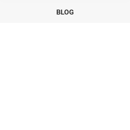
BLOG
Estás aquí:
Feb
15
2024