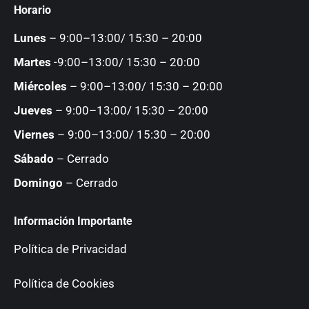
Horario
opens
opens
opens
opens
in
in
in
in
Lunes
– 9:00–13:00/ 15:30 – 20:00
new
new
new
new
Martes
-9:00–13:00/ 15:30 – 20:00
window
window
window
window
Miércoles
– 9:00–13:00/ 15:30 – 20:00
Jueves
– 9:00–13:00/ 15:30 – 20:00
Viernes
– 9:00–13:00/ 15:30 – 20:00
Sábado
– Cerrado
Domingo
– Cerrado
Información Importante
Política de Privacidad
Política de Cookies