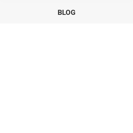
BLOG
Estás aquí:
Sep
6
2022