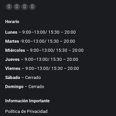
Encuéntranos en:
Facebook
YouTube
Instagram
Mail
page
page
page
page
Horario
opens
opens
opens
opens
in
in
in
in
Lunes
– 9:00–13:00/ 15:30 – 20:00
new
new
new
new
Martes
-9:00–13:00/ 15:30 – 20:00
window
window
window
window
Miércoles
– 9:00–13:00/ 15:30 – 20:00
Jueves
– 9:00–13:00/ 15:30 – 20:00
Viernes
– 9:00–13:00/ 15:30 – 20:00
Sábado
– Cerrado
Domingo
– Cerrado
Información Importante
Política de Privacidad