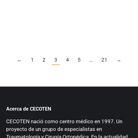
En esta guía completa, explicaremos qué es la
electromiografía, para qué sirve, cómo se realiza, qué
enfermedades puede detectar.
Detalles
←
1
2
3
4
5
…
21
→
Acerca de CECOTEN
CECOTEN nació como centro médico en 1997. Un
proyecto de un grupo de especialistas en
Traumatología y Cirugía Ortopédica. En la actualidad