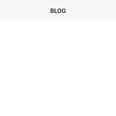
BLOG
Estás aquí:
Ago
21
2025