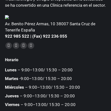
se ha convertido en una Clínica referencia en el sector.
Av. Benito Pérez Armas, 10 38007 Santa Cruz de
Tenerife España
922 985 522 | (Fax) 922 236 055
Encuéntranos en:
Facebook
YouTube
Instagram
Mail
page
page
page
page
Horario
opens
opens
opens
opens
in
in
in
in
Lunes
– 9:00–13:00/ 15:30 – 20:00
new
new
new
new
Martes
-9:00–13:00/ 15:30 – 20:00
window
window
window
window
Miércoles
– 9:00–13:00/ 15:30 – 20:00
Jueves
– 9:00–13:00/ 15:30 – 20:00
Viernes
– 9:00–13:00/ 15:30 – 20:00